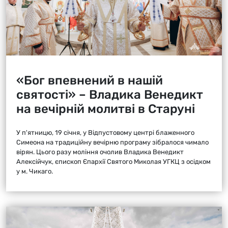
«Бог впевнений в нашій
святості» – Владика Венедикт
на вечірній молитві в Старуні
У п'ятницю, 19 січня, у Відпустовому центрі блаженного
Симеона на традиційну вечірню програму зібралося чимало
вірян. Цього разу моління очолив Владика Венедикт
Алексійчук, єпископ Єпархії Святого Миколая УГКЦ з осідком
у м. Чикаго.