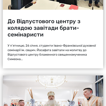
До Відпустового центру з
колядою завітади брати-
семінаристи
У п’ятницю, 26 січня, студенти Івано-Франківської духовної
семінарії ім. свщмч. Йосафата завітали на молитву до
Відпустового центру блаженного священномученика
Симеона...