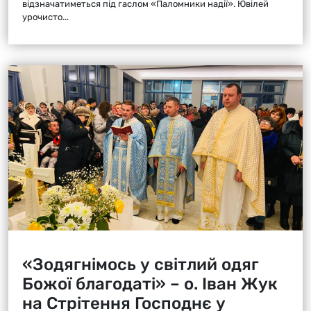
відзначатиметься під гаслом «Паломники надії». Ювілей
урочисто...
«Зодягнімось у світлий одяг
Божої благодаті» – о. Іван Жук
на Стрітення Господнє у